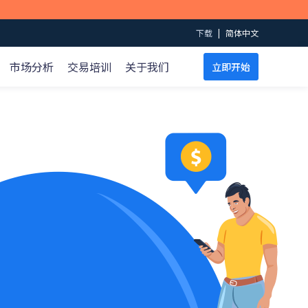
下载
|
简体中文
市场分析
交易培训
关于我们
立即开始
规则
支持
细则
条款和条件
点差表
账户
ECN帐户
高杠杆账户
伊斯兰账户