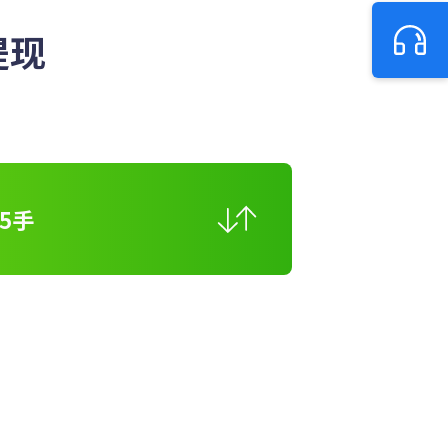
提现
5手