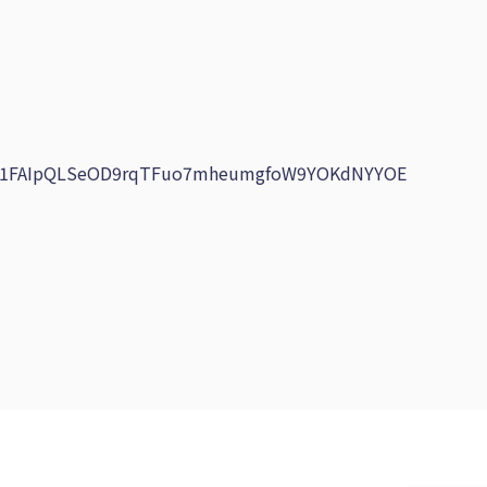
d/e/1FAIpQLSeOD9rqTFuo7mheumgfoW9YOKdNYYOE