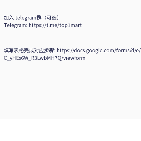
加入 telegram群（可选）
Telegram:
https://t.me/top1mart
填写表格完成对应步骤:
https://docs.google.com/forms/
C_yHEs6W_R3LwbMH7Q/viewform