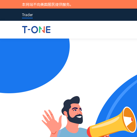
本网站不向美国居民提供服务。
Trader
全球市场
随时随地开启
市场新闻和研究
教育概况
关于T-ONE Trader
提供100+种交易产品
我们的产品支持多种下载和使用方式，包括iOS、Androi
随时了解实时的市场观点及机会，可操作的交易理念和
T-ONE Trader在交易过程的每个阶段为您提供帮助。
我们是值得信赖的在线交易提供商，通过我们创新性的
概览>
业策略参考。
台和应用程序，您可以交易全球金融市场。
立即开始
立即开始
或
尝试免费模拟账户
或
尝试免费模拟账户
苹果商店
谷