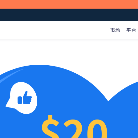
市场
平台
全球市场
数据
公司
教育视频
商品
财经日历
关于我们
d、Web和MT5交易平台。
专
平
概览>
指数
投行订单
客户资金保护
马丁视频
股票
黄金ETF持仓报告
EIA原油报告
基础
Level 1
$20
Level 2
歌商店
网页端