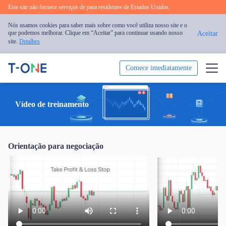
Este site não fornece serviços de para residentes de Estados Unidos.
Nós usamos cookies para saber mais sobre como você utiliza nosso site e o
que podemos melhorar. Clique em “Aceitar” para continuar usando nosso
Aceitar
site.
Detalhes
Comece imediatamente
Negociar
Vídeo de treinamento
Plataforma
Orientação para negociação
Educação
Promoção
Sobre nós
Português