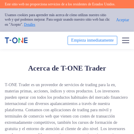
Este sitio web no proporciona servicios de a los residentes de Estados Unidos.
Usamos cookies para aprender más acerca de cómo utilizas nuestro sitio
web y qué podemos mejorar. Para seguir usando nuestro sitio web haz clic
Aceptar
en "Acepto".
Detalles
Empieza inmediatamente
Operar
Acerca de T-ONE Trader
Plataforma
T-ONE Trader es un proveedor de servicios de trading para la en,
Formación
materias primas, acciones, índices y otros productos. Los inversores
pueden operar con todos los productos habituales del mercado financiero
Promoción
internacional con diversos apalancamientos a través de nuestra
plataforma. Contamos con aplicaciones de trading para móvil y
terminales de comercio web que vienen con costes de transacción
Sobre Nosotros
extremadamente competitivos, también los cursos de formación de
gratuita y el entorno de atención al cliente de alto nivel. Los inversores
Español