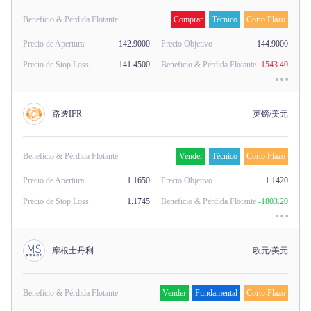
Beneficio & Pérdida Flotante
Comprar
Técnico
Corto Plazo
Precio de Apertura
142.9000
Precio Objetivo
144.9000
Precio de Stop Loss
141.4500
Beneficio & Pérdida Flotante
1543.40
路透IFR
英镑/美元
Beneficio & Pérdida Flotante
Vender
Técnico
Corto Plazo
Precio de Apertura
1.1650
Precio Objetivo
1.1420
Precio de Stop Loss
1.1745
Beneficio & Pérdida Flotante
-1803.20
摩根士丹利
欧元/美元
Beneficio & Pérdida Flotante
Vender
Fundamental
Corto Plazo