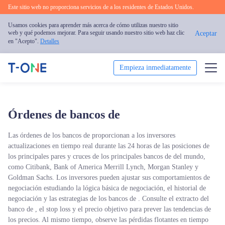
Este sitio web no proporciona servicios de a los residentes de Estados Unidos.
Usamos cookies para aprender más acerca de cómo utilizas nuestro sitio
web y qué podemos mejorar. Para seguir usando nuestro sitio web haz clic
Aceptar
en "Acepto".
Detalles
Empieza inmediatamente
Operar
Órdenes de bancos de
Plataforma
Las órdenes de los bancos de proporcionan a los inversores
Formación
actualizaciones en tiempo real durante las 24 horas de las posiciones de
los principales pares y cruces de los principales bancos de del mundo,
como Citibank, Bank of America Merrill Lynch, Morgan Stanley y
Promoción
Goldman Sachs. Los inversores pueden ajustar sus comportamientos de
negociación estudiando la lógica básica de negociación, el historial de
Sobre Nosotros
negociación y las estrategias de los bancos de . Consulte el extracto del
banco de , el stop loss y el precio objetivo para prever las tendencias de
los precios. Al mismo tiempo, observe las pérdidas flotantes en tiempo
Español