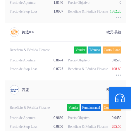
Precio de Apertura
1.0140
Precio Objetivo
0
Precio de Stop Loss
1.0057
Beneficio & Pérdida Flotante
-1382.20
路透IFR
欧元/英镑
Beneficio & Pérdida Flotante
Vender
Técnico
Corto Plazo
Precio de Apertura
0.8674
Precio Objetivo
0.8570
Precio de Stop Loss
0.8725
Beneficio & Pérdida Flotante
108.60
高盛
欧元/瑞郎
Beneficio & Pérdida Flotante
Vender
Fundamental
Corto Plazo
Precio de Apertura
0.9660
Precio Objetivo
0.9450
Precio de Stop Loss
0.9850
Beneficio & Pérdida Flotante
295.50