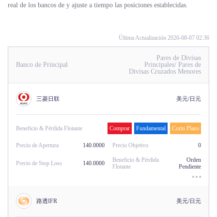
real de los bancos de y ajuste a tiempo las posiciones establecidas.
Trader
Última Actualización 2026-08-07 02:36
Pares de Divisas
Banco de Principal
Principales/ Pares de
Divisas Cruzados Menores
三菱日联
美元/日元
Beneficio & Pérdida Flotante
Comprar
Fundamental
Corto Plazo
Precio de Apertura
140.0000
Precio Objetivo
0
Beneficio & Pérdida
Orden
Precio de Stop Loss
140.0000
Flotante
Pendiente
路透IFR
美元/日元