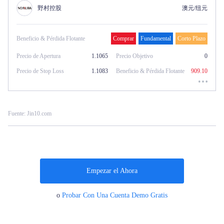
野村控股
澳元/纽元
Beneficio & Pérdida Flotante
Comprar
Fundamental
Corto Plazo
Precio de Apertura
1.1065
Precio Objetivo
0
Precio de Stop Loss
1.1083
Beneficio & Pérdida Flotante
909.10
Fuente: Jin10.com
Empezar el Ahora
o
Probar Con Una Cuenta Demo Gratis