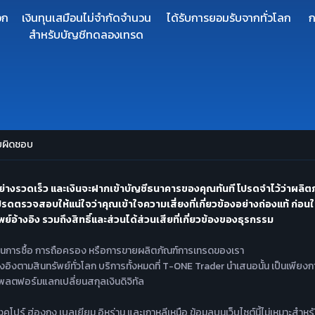
วก
เงินทุนเสมือนไม่จำกัดจำนวน
ได้รับการยอมรับจากทั่วโลก
ก
สำหรับบัญชีทดลองเทรด
ับผิดชอบ
่างรวดเร็ว และเงินจะฝากเข้าบัญชีธนาคารของคุณทันที โปรดจำไว้ว่าผลิตภ
รดตรวจสอบให้แน่ใจว่าคุณเข้าใจความเสี่ยงที่เกี่ยวข้องอย่างถ่องแท้ ก่อน
์อ้างอิง รวมถึงสิทธิ์และส่วนได้ส่วนเสียที่เกี่ยวข้องของธุรกรรม
 ในการซื้อ การถือครอง หรือการขายผลิตภัณฑ์การเทรดของเรา
อ้างอิงตามสินทรัพย์ทั่วโลก บริการทั้งหมดที่ T-ONE Trader นำเสนอนั้น เป็นเพียง
่แพลตฟอร์มแลกเปลี่ยนสกุลเงินดิจิทัล
ิกา สิงคโปร์ ฮ่องกง เบลเยียม อิหร่าน และเกาหลีเหนือ ข้อมูลบนเว็บไซต์นี้ไม่เหม