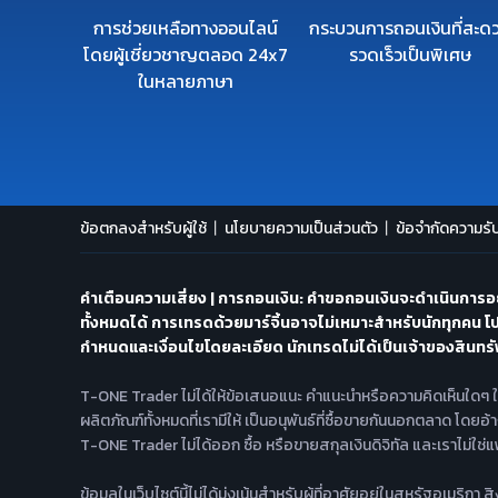
การช่วยเหลือทางออนไลน์
กระบวนการถอนเงินที่สะด
โดยผู้เชี่ยวชาญตลอด 24x7
รวดเร็วเป็นพิเศษ
ในหลายภาษา
ข้อตกลงสำหรับผู้ใช้
นโยบายความเป็นส่วนตัว
ข้อจำกัดความร
คำเตือนความเสี่ยง | การถอนเงิน: คำขอถอนเงินจะดำเนินการอย
ทั้งหมดได้ การเทรดด้วยมาร์จิ้นอาจไม่เหมาะสำหรับนักทุกคน โป
กำหนดและเงื่อนไขโดยละเอียด นักเทรดไม่ได้เป็นเจ้าของสินทรัพย
T-ONE Trader ไม่ได้ให้ข้อเสนอแนะ คำแนะนำหรือความคิดเห็นใดๆ
ผลิตภัณฑ์ทั้งหมดที่เรามีให้ เป็นอนุพันธ์ที่ซื้อขายกันนอกตลาด โดย
T-ONE Trader ไม่ได้ออก ซื้อ หรือขายสกุลเงินดิจิทัล และเราไม่ใช
ข้อมูลในเว็บไซต์นี้ไม่ได้มุ่งเน้นสำหรับผู้ที่อาศัยอยู่ในสหรัฐอเมร