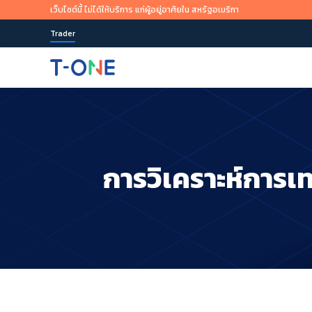
เว็บไซต์นี้ ไม่ได้ให้บริการ แก่ผู้อยู่อาศัยใน สหรัฐอเมริกา
Trader
เข้าถึงตลาดโลก
ได้ทุกที่ ทุกเวลา
ข่าวการตลาดและงานวิจัย
ภาพรวมการเรียนรู้
เกี่ยวกับ T-ONE Trader
นำเสนอผลิตภัณฑ์การเทรดมากกว่า 100+
เรารองรับวิธีการดาวน์โหลดและอุปกรณ์ต่างๆ มากมาย รวมถึ
ติดตามมุมมองและโอกาสของตลาดแบบเรียลไทม์ แนวคิดการ
T-ONE Trader จะช่วยคุณในทุกขั้นตอนของกระบวนการเทรด
เราเป็นผู้ให้บริการเทรดออนไลน์ที่มีความน่าเชื่อถือ นักสามารถ
ทั่วไป>
การวิเคราะห์การเ
เทรด และการอ้างอิงกลยุทธ์แบบมืออาชีพ
เทรดผลิตภัณฑ์ในตลาดการเงินจากทั่วโลกได้รวดเร็วยิ่งขึ้น ผ่า
นวัตกรรมแพลตฟอร์มและแอปพลิเคชันของเรา
เริ่มเนนี้เลย
เริ่มเนนี้เลย
หรือ
ลองใช้บัญชีทดลองเทรดฟรี
หรือ
ลองใช้บัญชีทดลองเทรดฟรี
App Store
Goo