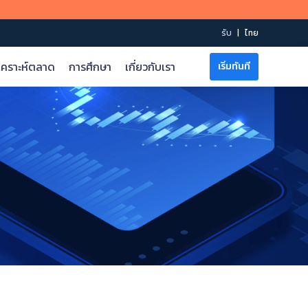
รับ
|
ไทย
เคราะห์ตลาด
การศึกษา
เกี่ยวกับเรา
เริ่มทันที
กฎก
การช่วยเหลือทางออนไลน์
รายละเอี
ข้อกำหนด & เงื่อนไข
ตารางสเปรด
บัญชีเ
บัญชี ECN
บัญชีเลเวอเรจระดับพรีเมียม
บัญชีอิสลาม