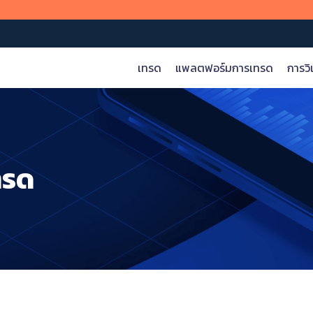
เทรด
แพลตฟอร์มการเทรด
การวิ
ตลาดโลก
ข้อมูล
บริษัท
วิดีโอการฝึกอบรม
สินค้าโภคภัณฑ์
ปฏิทินเศรษฐกิจ
เกี่ยวกับเรา
งแพลตฟอร์มการเทรดบน iOS, Android, เว็บ และ MT5
ทั่วไป>
ทรด
ดัชนี
คำสั่งซื้อขายของธนาคารวาณิชธนกิจ
การคุ้มครองเงินทุนของลูกค้า
น
วิดีโอของ Martin
หุ้น
รายงานสถานะ Gold ETF
น้ำมันดิบจาก EIA
พื้นฐาน
ระดับ 1
ระดับ 2
gle Play
เว็บที่